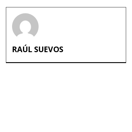
RAÚL SUEVOS
ARTÍCULOS POPULARES
​Sus Majestades los Reyes han ofrecido
la tradicional recepción en el Palacio de
Marivent​ a una representación de la