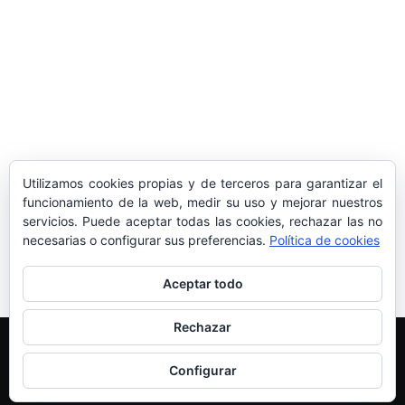
sociedad balear
Los sondeos hablan
ORÁCULO MARGUERITE
GERTRUDE BELL 100 AÑOS
LA DELEGACIÓN DE TARRAGONA
Utilizamos cookies propias y de terceros para garantizar el
ASISTE INVITADA A LA “CENA DE GALA
funcionamiento de la web, medir su uso y mejorar nuestros
DE LAS CUATRO MARINAS”
servicios. Puede aceptar todas las cookies, rechazar las no
necesarias o configurar sus preferencias.
Política de cookies
Aceptar todo
Rechazar
Edición y Redacción
Aviso legal
Política de cookies
Más información sobre las cookies
Configurar
© Newspaper WordPress Theme by TagDiv