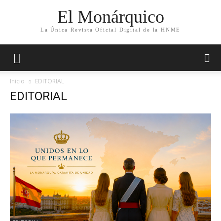
El Monárquico
La Única Revista Oficial Digital de la HNME
Inicio
EDITORIAL
EDITORIAL