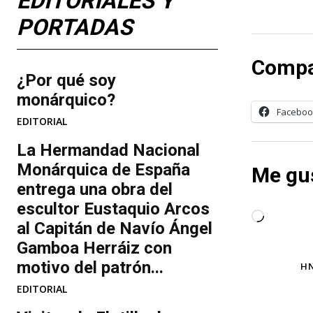
EDITORIALES Y
PORTADAS
Compa
¿Por qué soy
monárquico?
Faceboo
EDITORIAL
La Hermandad Nacional
Monárquica de España
Me gus
entrega una obra del
escultor Eustaquio Arcos
C
al Capitán de Navío Ángel
a
Gamboa Herráiz con
r
motivo del patrón...
TAGS
HN
g
EDITORIAL
a
n