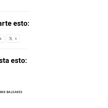
rte esto:
k
X
ta esto:
ME BALEARES