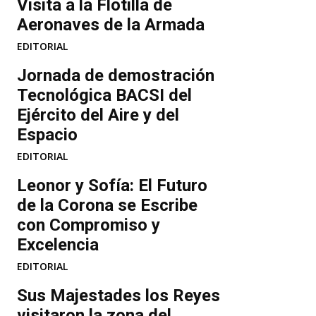
Visita a la Flotilla de
d
Aeronaves de la Armada
o
EDITORIAL
.
Jornada de demostración
.
Tecnológica BACSI del
.
Ejército del Aire y del
Espacio
EDITORIAL
Leonor y Sofía: El Futuro
de la Corona se Escribe
con Compromiso y
Excelencia
EDITORIAL
Sus Majestades los Reyes
visitaron la zona del