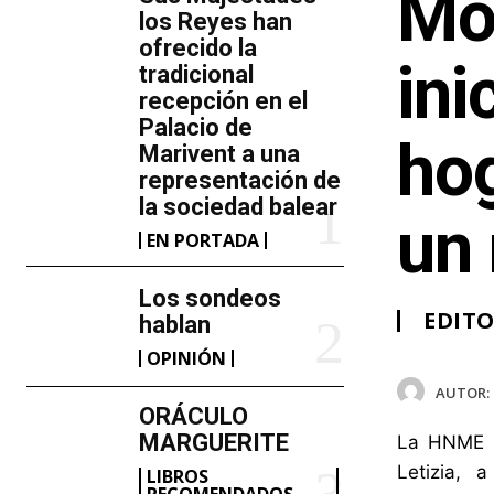
Mo
los Reyes han
ofrecido la
ini
tradicional
recepción en el
Palacio de
hog
Marivent​ a una
representación de
la sociedad balear
un 
EN PORTADA
Los sondeos
EDITO
hablan
OPINIÓN
AUTOR:
ORÁCULO
MARGUERITE
La HNME h
Letizia, 
LIBROS
RECOMENDADOS