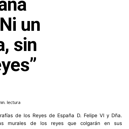
aña
“Ni un
a, sin
eyes”
lectura
in.
fías de los Reyes de España D. Felipe VI y Dña.
grafías murales de los reyes que colgarán en sus