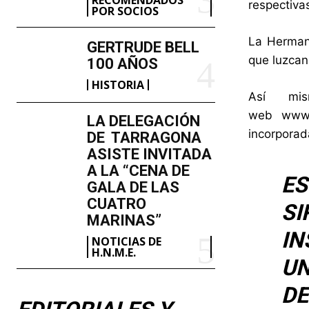
respectiva
POR SOCIOS
La Hermand
GERTRUDE BELL
que luzcan
100 AÑOS
HISTORIA
Así mi
web
www.
LA DELEGACIÓN
incorporad
DE TARRAGONA
ASISTE INVITADA
A LA “CENA DE
E
GALA DE LAS
CUATRO
SI
MARINAS”
IN
NOTICIAS DE
H.N.M.E.
UN
DE