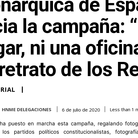
nárquica de Esp
cia la campaña: 
ar, ni una oficin
retrato de los R
RIAL
HNME DELEGACIONES
Less than 1
m
6 de julio de 2020
a puesto en marcha esta campaña, regalando fotogra
a los partidos políticos constitucionalistas, foto