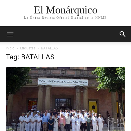
El Monárquico
La Única Revista Oficial Digital de la HNME
Inicio
Etiquetas
BATALLAS
Tag: BATALLAS