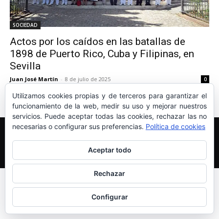
SOCIEDAD
Actos por los caídos en las batallas de
1898 de Puerto Rico, Cuba y Filipinas, en
Sevilla
Juan José Martín
-
8 de julio de 2025
0
Utilizamos cookies propias y de terceros para garantizar el
funcionamiento de la web, medir su uso y mejorar nuestros
servicios. Puede aceptar todas las cookies, rechazar las no
necesarias o configurar sus preferencias.
Política de cookies
Edición y Redacción
Aviso legal
Política de cookies
Más información sobre las cookies
Aceptar todo
© Newspaper WordPress Theme by TagDiv
Rechazar
Configurar