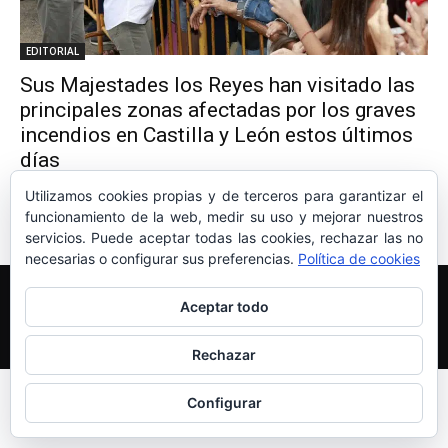
EDITORIAL
Sus Majestades los Reyes han visitado las
principales zonas afectadas por los graves
incendios en Castilla y León estos últimos
días
THE MONARCHIST
-
27 de agosto de 2025
0
Utilizamos cookies propias y de terceros para garantizar el
funcionamiento de la web, medir su uso y mejorar nuestros
servicios. Puede aceptar todas las cookies, rechazar las no
necesarias o configurar sus preferencias.
Política de cookies
Edición y Redacción
Aviso legal
Política de cookies
Aceptar todo
Más información sobre las cookies
© Newspaper WordPress Theme by TagDiv
Rechazar
Configurar