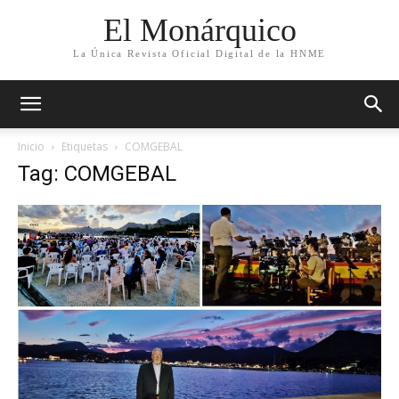
El Monárquico
La Única Revista Oficial Digital de la HNME
Inicio
Etiquetas
COMGEBAL
Tag: COMGEBAL