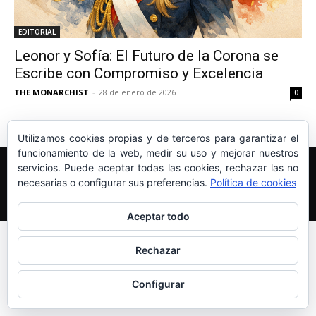
EDITORIAL
Leonor y Sofía: El Futuro de la Corona se
Escribe con Compromiso y Excelencia
THE MONARCHIST
-
28 de enero de 2026
0
Utilizamos cookies propias y de terceros para garantizar el
funcionamiento de la web, medir su uso y mejorar nuestros
Edición y Redacción
Aviso legal
Política de cookies
servicios. Puede aceptar todas las cookies, rechazar las no
Más información sobre las cookies
necesarias o configurar sus preferencias.
Política de cookies
© Newspaper WordPress Theme by TagDiv
Aceptar todo
Rechazar
Configurar