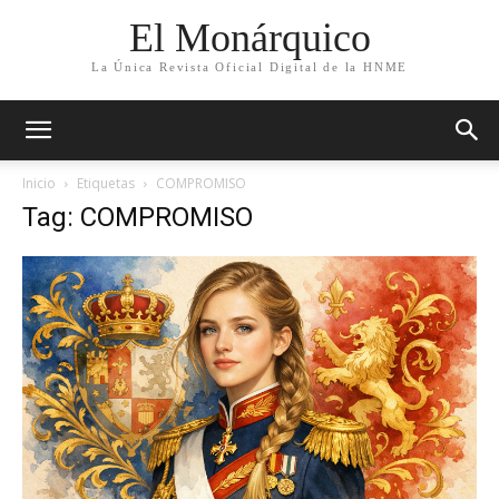
El Monárquico
La Única Revista Oficial Digital de la HNME
Inicio
Etiquetas
COMPROMISO
Tag: COMPROMISO