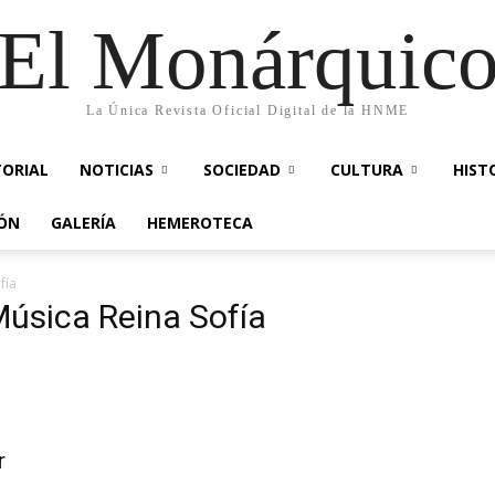
El Monárquic
La Única Revista Oficial Digital de la HNME
TORIAL
NOTICIAS
SOCIEDAD
CULTURA
HIST
IÓN
GALERÍA
HEMEROTECA
fía
Música Reina Sofía
r