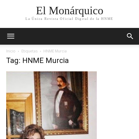
El Monárquico
La Única Revista Oficial Digital de la HNME
Inicio
Etiquetas
HNME Murcia
Tag: HNME Murcia