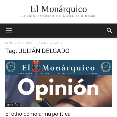
El Monárquico
La Única Revista Oficial Digital de la HNME
Inicio
Etiquetas
JULIÁN DELGADO
Tag: JULIÁN DELGADO
OPINIÓN
El odio como arma política