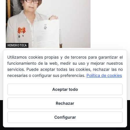
HEMEROTECA
La Maestranza de San Fernando acogió en
Utilizamos cookies propias y de terceros para garantizar el
su investidura a la Presidenta Provincial de
funcionamiento de la web, medir su uso y mejorar nuestros
la Hermandad Monárquica en Murcia
servicios. Puede aceptar todas las cookies, rechazar las no
necesarias o configurar sus preferencias.
Política de cookies
THE MONARCHIST
-
4 de junio de 2016
0
Aceptar todo
Rechazar
Edición y Redacción
Aviso legal
Política de cookies
Más información sobre las cookies
Configurar
© Newspaper WordPress Theme by TagDiv