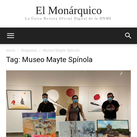
El Monárquico
La Única Revista Oficial Digital de la HNME
Inicio
Etiquetas
Museo Mayte Spínola
Tag: Museo Mayte Spínola