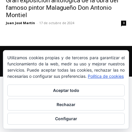
Gran exposición antologíca de la obra del
famoso pintor Malagueño Don Antonio
Montiel
Juan José Martín
-
17 de octubre de 2024
0
Edición y Redacción
Aviso legal
Política de cookies
Utilizamos cookies propias y de terceros para garantizar el
Más información sobre las cookies
funcionamiento de la web, medir su uso y mejorar nuestros
© Newspaper WordPress Theme by TagDiv
servicios. Puede aceptar todas las cookies, rechazar las no
necesarias o configurar sus preferencias.
Política de cookies
Aceptar todo
Rechazar
Configurar