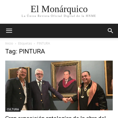
El Monárquico
La Única Revista Oficial Digital de la HNME
Inicio
Etiquetas
PINTURA
Tag: PINTURA
CULTURA