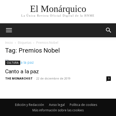
El Monárquico
La Única Revista Oficial Digital de la HNME
Inicio
Etiquetas
Premios Nobel
Tag: Premios Nobel
CULTURA
Canto a la paz
THE MONARCHIST
-
22 de diciembre de 2019
0
Edición y Redacción
Aviso legal
Política de cookies
Más información sobre las cookies