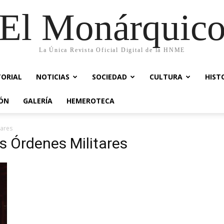
El Monárquic
La Única Revista Oficial Digital de la HNME
TORIAL
NOTICIAS
SOCIEDAD
CULTURA
HIST
IÓN
GALERÍA
HEMEROTECA
tares
s Órdenes Militares