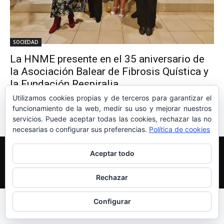
SOCIEDAD
La HNME presente en el 35 aniversario de
la Asociación Balear de Fibrosis Quística y
la Fundación Respiralia
HNME DELEGACIONES
Utilizamos cookies propias y de terceros para garantizar el
-
28 de abril de 2024
0
funcionamiento de la web, medir su uso y mejorar nuestros
servicios. Puede aceptar todas las cookies, rechazar las no
necesarias o configurar sus preferencias.
Política de cookies
Edición y Redacción
Aviso legal
Política de cookies
Aceptar todo
Más información sobre las cookies
© Newspaper WordPress Theme by TagDiv
Rechazar
Configurar