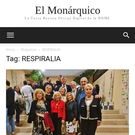
El Monárquico
La Única Revista Oficial Digital de la HNME
Inicio
Etiquetas
RESPIRALIA
Tag: RESPIRALIA