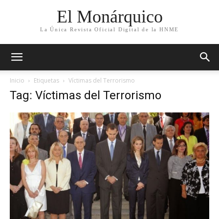
El Monárquico
La Única Revista Oficial Digital de la HNME
Inicio
Etiquetas
Víctimas del Terrorismo
Tag: Víctimas del Terrorismo