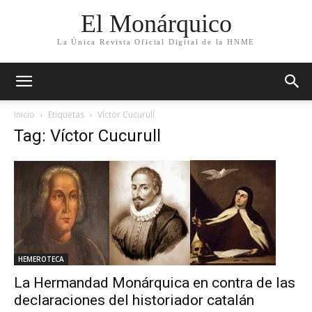
El Monárquico
La Única Revista Oficial Digital de la HNME
Inicio
Etiquetas
Víctor Cucurull
Tag: Víctor Cucurull
HEMEROTECA
La Hermandad Monárquica en contra de las
declaraciones del historiador catalán