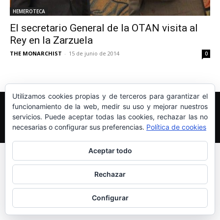
HEMEROTECA
El secretario General de la OTAN visita al
Rey en la Zarzuela
THE MONARCHIST
-
15 de junio de 2014
0
Utilizamos cookies propias y de terceros para garantizar el
Edición y Redacción
Aviso legal
Política de cookies
funcionamiento de la web, medir su uso y mejorar nuestros
Más información sobre las cookies
servicios. Puede aceptar todas las cookies, rechazar las no
necesarias o configurar sus preferencias.
Política de cookies
© Newspaper WordPress Theme by TagDiv
Aceptar todo
Rechazar
Configurar