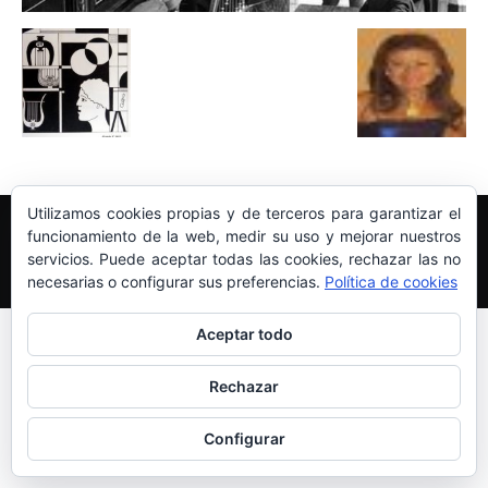
Utilizamos cookies propias y de terceros para garantizar el
Edición y Redacción
Aviso legal
Política de cookies
funcionamiento de la web, medir su uso y mejorar nuestros
Más información sobre las cookies
servicios. Puede aceptar todas las cookies, rechazar las no
© Newspaper WordPress Theme by TagDiv
necesarias o configurar sus preferencias.
Política de cookies
Aceptar todo
Rechazar
Configurar