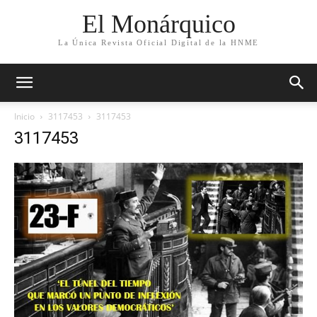
El Monárquico
La Única Revista Oficial Digital de la HNME
Inicio
3117453
3117453
3117453