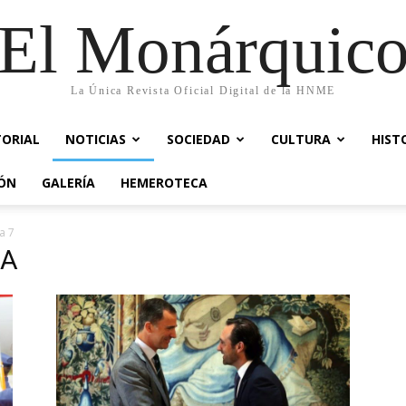
El Monárquic
La Única Revista Oficial Digital de la HNME
TORIAL
NOTICIAS
SOCIEDAD
CULTURA
HIST
IÓN
GALERÍA
HEMEROTECA
a 7
LA