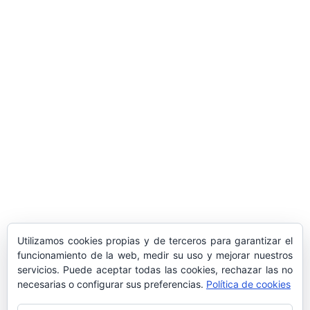
ARTÍCULOS POPULARES
​Sus Majestades los Reyes han ofrecido
la tradicional recepción en el Palacio de
Marivent​ a una representación de la
sociedad balear
Los sondeos hablan
ORÁCULO MARGUERITE
GERTRUDE BELL 100 AÑOS
LA DELEGACIÓN DE TARRAGONA
Utilizamos cookies propias y de terceros para garantizar el
ASISTE INVITADA A LA “CENA DE GALA
funcionamiento de la web, medir su uso y mejorar nuestros
DE LAS CUATRO MARINAS”
servicios. Puede aceptar todas las cookies, rechazar las no
necesarias o configurar sus preferencias.
Política de cookies