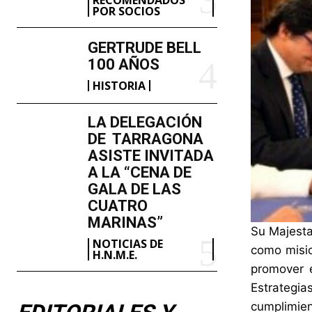
POR SOCIOS
GERTRUDE BELL
100 AÑOS
HISTORIA
LA DELEGACIÓN
DE TARRAGONA
ASISTE INVITADA
A LA “CENA DE
GALA DE LAS
CUATRO
MARINAS”
Su Majesta
NOTICIAS DE
como misio
H.N.M.E.
promover e
Estrategia
cumplimien