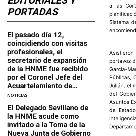
EDITORIALES Y
a las Cort
PORTADAS
planificac
Sistema de
encomiende
El pasado día 12,
coincidiendo con visitas
profesionales, el
Asistieron
secretario de expansión
portavoz d
de la HNME fue recibido
García-Mar
por el Coronel Jefe del
Públicas, 
Acuartelamiento de...
Julián; el 
del Gobier
NOTICIAS
Asuntos Ex
El Delegado Sevillano de
de Estado
la HNME acude como
Inteligenc
invitado a la Toma de la
Departamen
Nueva Junta de Gobierno