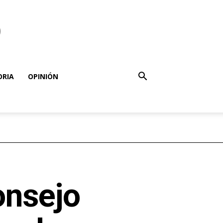
o
ORIA
OPINIÓN
onsejo