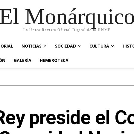
El Monárquic
La Única Revista Oficial Digital de la HNME
TORIAL
NOTICIAS
SOCIEDAD
CULTURA
HIST
IÓN
GALERÍA
HEMEROTECA
Rey preside el C