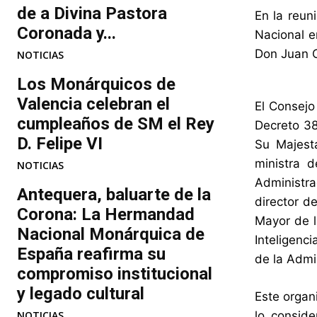
de a Divina Pastora
En la reun
Coronada y...
Nacional e
Don Juan C
NOTICIAS
Los Monárquicos de
Valencia celebran el
El Consejo
cumpleaños de SM el Rey
Decreto 38
D. Felipe VI
Su Majesta
ministra 
NOTICIAS
Administra
Antequera, baluarte de la
director d
Corona: La Hermandad
Mayor de l
Nacional Monárquica de
Inteligenc
España reafirma su
de la Admi
compromiso institucional
y legado cultural
Este organ
NOTICIAS
lo conside