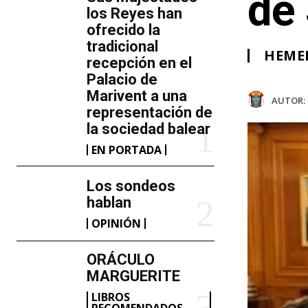
de
los Reyes han
ofrecido la
tradicional
HEME
recepción en el
Palacio de
Marivent​ a una
AUTOR:
representación de
la sociedad balear
EN PORTADA
Los sondeos
hablan
OPINIÓN
ORÁCULO
MARGUERITE
LIBROS
RECOMENDADOS