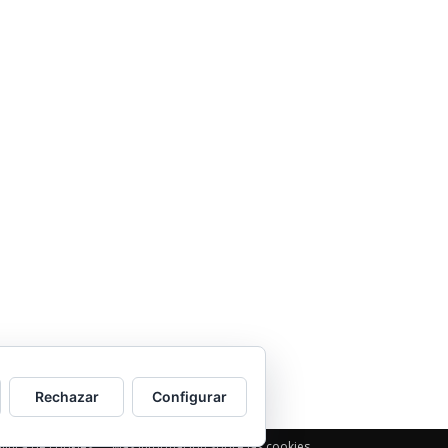
sociedad balear
Los sondeos hablan
ORÁCULO MARGUERITE
GERTRUDE BELL 100
AÑOS
LA DELEGACIÓN DE
TARRAGONA ASISTE
INVITADA A LA “CENA DE
GALA DE LAS CUATRO
MARINAS”
Rechazar
Configurar
lítica de cookies
Más información sobre las cookies