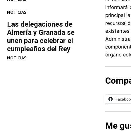
informará 
NOTICIAS
principal l
Las delegaciones de
recursos d
existente
Almería y Granada se
Administr
unen para celebrar el
componente
cumpleaños del Rey
órgano col
NOTICIAS
Compa
Faceboo
Me gus