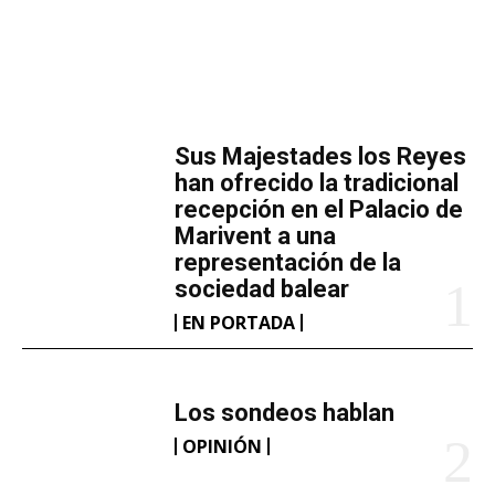
r
g
a
MÁS LECTURA
n
d
​Sus Majestades los Reyes
o
han ofrecido la tradicional
.
recepción en el Palacio de
Marivent​ a una
.
representación de la
.
sociedad balear
EN PORTADA
Los sondeos hablan
OPINIÓN