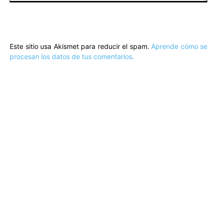
Comentario:
Este sitio usa Akismet para reducir el spam.
Aprende cómo se
procesan los datos de tus comentarios.
ARTÍCULOS POPULARES
​Sus Majestades los Reyes han ofrecido
la tradicional recepción en el Palacio de
Marivent​ a una representación de la
sociedad balear
Los sondeos hablan
ORÁCULO MARGUERITE