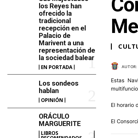
Con
los Reyes han
ofrecido la
Me
tradicional
recepción en el
Palacio de
Marivent​ a una
CULT
representación de
la sociedad balear
AUTOR:
EN PORTADA
Estas Nav
Los sondeos
multifunci
hablan
OPINIÓN
El horario 
ORÁCULO
El Consorc
MARGUERITE
LIBROS
RECOMENDADOS