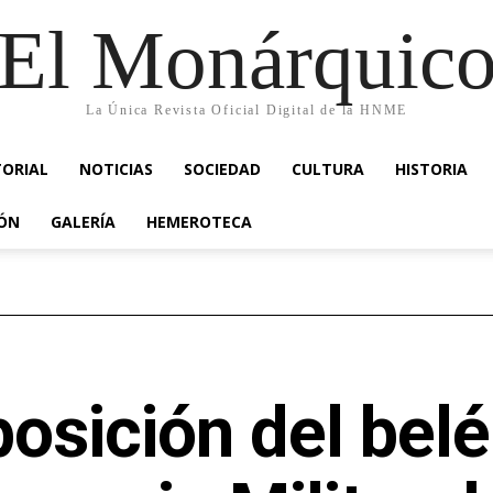
El Monárquic
La Única Revista Oficial Digital de la HNME
TORIAL
NOTICIAS
SOCIEDAD
CULTURA
HISTORIA
IÓN
GALERÍA
HEMEROTECA
osición del belé