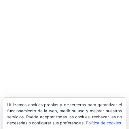
ARTÍCULOS POPULARES
​Sus Majestades los Reyes han ofrecido
la tradicional recepción en el Palacio de
Marivent​ a una representación de la
sociedad balear
Los sondeos hablan
ORÁCULO MARGUERITE
GERTRUDE BELL 100 AÑOS
LA DELEGACIÓN DE TARRAGONA
Utilizamos cookies propias y de terceros para garantizar el
ASISTE INVITADA A LA “CENA DE GALA
funcionamiento de la web, medir su uso y mejorar nuestros
DE LAS CUATRO MARINAS”
servicios. Puede aceptar todas las cookies, rechazar las no
necesarias o configurar sus preferencias.
Política de cookies