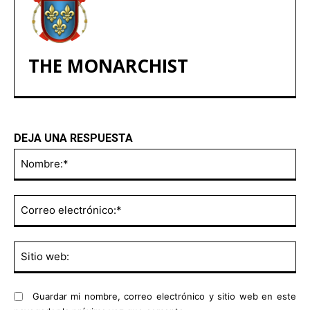
THE MONARCHIST
DEJA UNA RESPUESTA
No
Co
ele
Sit
we
Guardar mi nombre, correo electrónico y sitio web en este