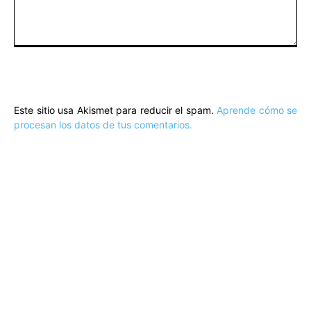
Comentario:
Este sitio usa Akismet para reducir el spam.
Aprende cómo se
procesan los datos de tus comentarios.
ARTÍCULOS POPULARES
​Sus Majestades los Reyes han ofrecido
la tradicional recepción en el Palacio de
Marivent​ a una representación de la
sociedad balear