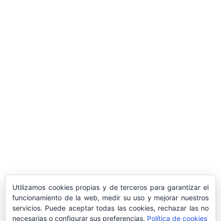
ARTÍCULOS POPULARES
​Sus Majestades los Reyes han ofrecido
la tradicional recepción en el Palacio de
Marivent​ a una representación de la
sociedad balear
Los sondeos hablan
ORÁCULO MARGUERITE
GERTRUDE BELL 100 AÑOS
LA DELEGACIÓN DE TARRAGONA
Utilizamos cookies propias y de terceros para garantizar el
ASISTE INVITADA A LA “CENA DE GALA
funcionamiento de la web, medir su uso y mejorar nuestros
servicios. Puede aceptar todas las cookies, rechazar las no
DE LAS CUATRO MARINAS”
necesarias o configurar sus preferencias.
Política de cookies