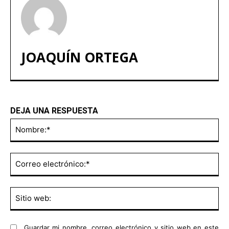
JOAQUÍN ORTEGA
DEJA UNA RESPUESTA
No
Co
ele
Sit
we
Guardar mi nombre, correo electrónico y sitio web en este