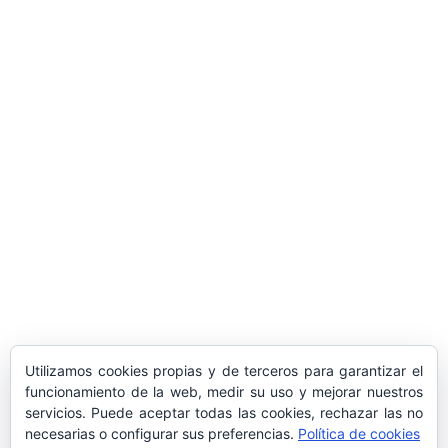
ARTÍCULOS POPULARES
​Sus Majestades los Reyes han ofrecido
la tradicional recepción en el Palacio de
Marivent​ a una representación de la
sociedad balear
Los sondeos hablan
ORÁCULO MARGUERITE
GERTRUDE BELL 100 AÑOS
LA DELEGACIÓN DE TARRAGONA
Utilizamos cookies propias y de terceros para garantizar el
ASISTE INVITADA A LA “CENA DE GALA
funcionamiento de la web, medir su uso y mejorar nuestros
servicios. Puede aceptar todas las cookies, rechazar las no
DE LAS CUATRO MARINAS”
necesarias o configurar sus preferencias.
Política de cookies