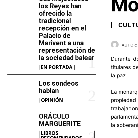
Mo
los Reyes han
ofrecido la
tradicional
CULT
recepción en el
Palacio de
Marivent​ a una
AUTOR:
representación de
la sociedad balear
Durante do
EN PORTADA
titulares d
la paz.
Los sondeos
hablan
La monarqu
OPINIÓN
propiedad 
trabajado
ORÁCULO
parlamenta
MARGUERITE
la soberaní
LIBROS
RECOMENDADOS