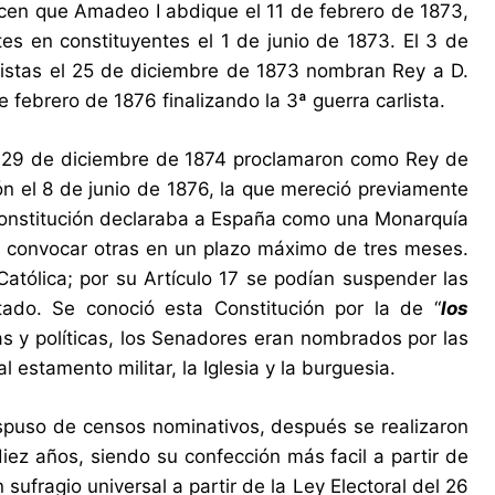
acen que Amadeo I abdique el 11 de febrero de 1873,
s en constituyentes el 1 de junio de 1873. El 3 de
rlistas el 25 de diciembre de 1873 nombran Rey a D.
e febrero de 1876 finalizando la 3ª guerra carlista.
el 29 de diciembre de 1874 proclamaron como Rey de
n el 8 de junio de 1876, la que mereció previamente
 Constitución declaraba a España como una Monarquía
 y convocar otras en un plazo máximo de tres meses.
 Católica; por su Artículo 17 se podían suspender las
tado. Se conoció esta Constitución por la de “
los
as y políticas, los Senadores eran nombrados por las
 estamento militar, la Iglesia y la burguesia.
ispuso de censos nominativos, después se realizaron
iez años, siendo su confección más facil a partir de
 sufragio universal a partir de la Ley Electoral del 26