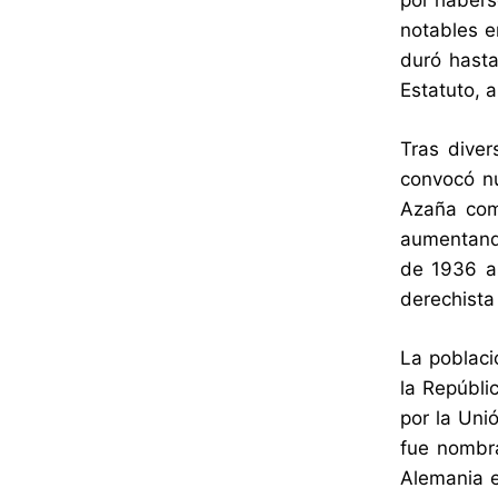
por habers
notables e
duró hasta
Estatuto, 
Tras diver
convocó nu
Azaña como
aumentando 
de 1936 as
derechista
La poblac
la Repúbli
por la Uni
fue nombra
Alemania e