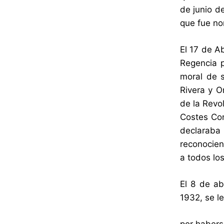
de junio d
que fue no
El 17 de A
Regencia p
moral de s
Rivera
y Or
de la Revo
Costes Con
declaraba
reconocien
a todos los
El 8 de ab
1932, se l