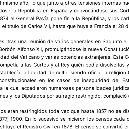
l mismo año, lo que junto a otras tensiones internas h
ose la República en España y convocándose sus Corte
874 el General Pavía pone fin a la República, y los ca
 el título de Carlos VII, hasta que huye a Francia el 28 d
res, tras una reunión de varios generales en Sagunto 
Borbón Alfonso XII, promulgándose la nueva Constitució
idad del Vaticano y varias potencias extranjeras. Esta
ompetía a las Cortes y al Rey quién podía disolverlas
ablecía la libertad de culto, siendo oficial la religión
constitucionales en los casos de inseguridad del Es
 a la cual accedieron numerosas personalidades jurídic
es y los Diputados por sufragio restringido, complació al
ios eran restringidos toda vez que hasta 1857 no se d
877, 1900. En lo sucesivo se hicieron los censos cada d
tituyo el Registro Civil en 1878. El censo se convirtió en