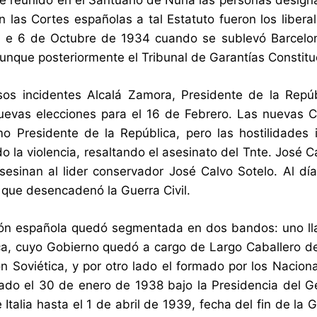
e reunido en el Santuario de Nuria las personas design
n las Cortes españolas a tal Estatuto fueron los libe
 e 6 de Octubre de 1934 cuando se sublevó Barcelona
aunque posteriormente el Tribunal de Garantías Constituc
sos incidentes Alcalá Zamora, Presidente de la Repú
evas elecciones para el 16 de Febrero. Las nuevas C
 Presidente de la República, pero las hostilidades i
la violencia, resaltando el asesinato del Tnte. José Cas
esinan al lider conservador José Calvo Sotelo. Al día 
 que desencadenó la Guerra Civil.
ión española quedó segmentada en dos bandos: uno ll
ca, cuyo Gobierno quedó a cargo de Largo Caballero 
ón Soviética, y por otro lado el formado por los Nacio
do el 30 de enero de 1938 bajo la Presidencia del G
 Italia hasta el 1 de abril de 1939, fecha del fin de la