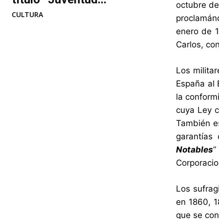
octubre de
CULTURA
proclamánd
enero de 1
Carlos, con
Los milita
España al 
la conform
cuya Ley c
También est
garantías 
Notables
”
Corporacion
Los sufrag
en 1860, 1
que se cons