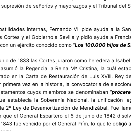
 supresión de señoríos y mayorazgos y el Tribunal del S
ostilidades internas, Fernando VII pide ayuda a la San
s Cortes y el Gobierno a Sevilla y pidió ayuda a Francia
 con un ejército conocido como “
Los 100.000 hijos de S
unio de 1833 las Cortes juraron como heredera a Isabel 
 asumió la Regencia la Reina Mª Cristina, la cuál esta
rado en la Carta de Restauración de Luis XVIII, Rey d
r primera vez en la historia, la convocatoria de eleccio
estamentos cuyos miembros se denominaban “
prócere
e establecía la Soberanía Nacional, la unificación leg
la 2ª Ley de Desamortización de Mendizábal. Fue llam
a que el General Espartero el 6 de junio de 1842 disolv
e 1843 fue vencido por el General Prím, lo que le obligó