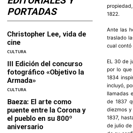
EDITORIALES Y
propiedad,
PORTADAS
1822.
Ante las h
Christopher Lee, vida de
traslado la
cine
cual contó
CULTURA
EL 30 de j
III Edición del concurso
por lo que
fotográfico «Objetivo la
1834 inspi
Armada»
incluyó, po
CULTURA
llamadas 
Baeza: El arte como
de 1837 qu
puente entre la Corona y
diezmos y 
el pueblo en su 800º
1837, hast
aniversario
de julio d