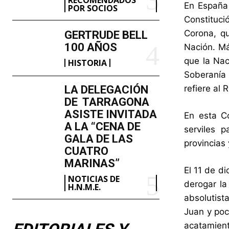
En España 
POR SOCIOS
Constituci
Corona, qu
GERTRUDE BELL
100 AÑOS
Nación. Má
que la Nac
HISTORIA
Soberanía 
LA DELEGACIÓN
refiere al 
DE TARRAGONA
ASISTE INVITADA
En esta Co
A LA “CENA DE
serviles 
GALA DE LAS
provincias 
CUATRO
MARINAS”
El 11 de d
NOTICIAS DE
derogar la
H.N.M.E.
absolutist
Juan y poc
acatamient