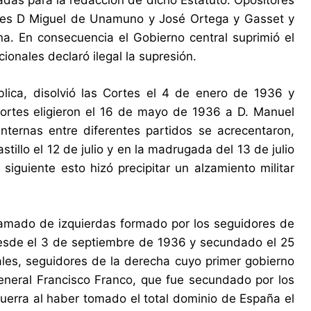
adas para la redacción de dicho Estatuto. Opositores
rales D Miguel de Unamuno y José Ortega y Gasset y
. En consecuencia el Gobierno central suprimió el
ionales declaró ilegal la supresión.
blica, disolvió las Cortes el 4 de enero de 1936 y
ortes eligieron el 16 de mayo de 1936 a D. Manuel
nternas entre diferentes partidos se acrecentaron,
tillo el 12 de julio y en la madrugada del 13 de julio
siguiente esto hizó precipitar un alzamiento militar
amado de izquierdas formado por los seguidores de
desde el 3 de septiembre de 1936 y secundado el 25
nales, seguidores de la derecha cuyo primer gobierno
eneral Francisco Franco, que fue secundado por los
 Guerra al haber tomado el total dominio de España el