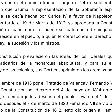
y contra el dominio francés surgen el 24 de septiem
ón que asuma la representación de la Soberanía espa
e se decía hecha por Carlos IV a favor de Napoleón,
s tarde el 19 de Marzo de 1812, ya aprobada la Consti
ión española ni es ni puede ser patrimonio de ninguna 
reside en el pueblo, a quién le corresponde el derecho
Rey, la sucesión y los ministros.
nstitución prevalecieron las ideas de los liberales 
partidarios de la monarquía absolutista, y para su 
y de las colonias, sus Cortes suprimieron los gremios para
iciembre de 1913 por el Tratado de Valençay, Fernando 
 Constitución por decreto del 4 de mayo de 1814 ante
a, sin embargo los deseos del pueblo llevaron el 1 d
o después el 7 de marzo de 1820 Fernando VII se vio obl
o de la Constitución de 1812, esto dio origen al llam