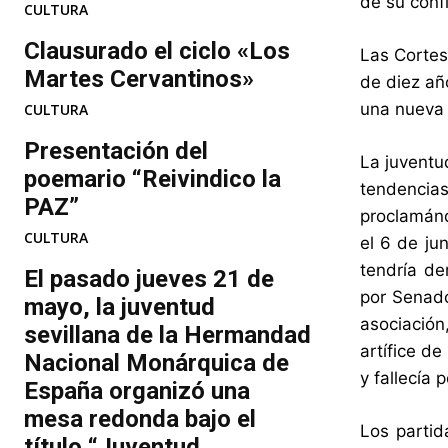
de su conf
CULTURA
Clausurado el ciclo «Los
Las Cortes
Martes Cervantinos»
de diez añ
una nueva 
CULTURA
Presentación del
La juventu
poemario “Reivindico la
tendencias
PAZ”
proclamánd
CULTURA
el 6 de ju
tendría de
El pasado jueves 21 de
por Senado
mayo, la juventud
asociación
sevillana de la Hermandad
artífice d
Nacional Monárquica de
y fallecía
España organizó una
mesa redonda bajo el
Los partida
título “Juventud...