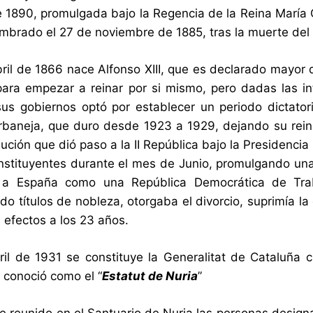
e 1890, promulgada bajo la Regencia de la Reina María 
mbrado el 27 de noviembre de 1885, tras la muerte del 
bril de 1866 nace Alfonso XIII, que es declarado mayor 
ara empezar a reinar por si mismo, pero dadas las intr
us gobiernos optó por establecer un periodo dictatori
baneja, que duro desde 1923 a 1929, dejando su reina
lución que dió paso a la II República bajo la Presidenci
stituyentes durante el mes de Junio, promulgando una
 a España como una República Democrática de Traba
do títulos de nobleza, otorgaba el divorcio, suprimía l
 efectos a los 23 años.
ril de 1931 se constituye la Generalitat de Cataluña
e conoció como el “
Estatut de Nuria
”