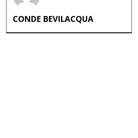
CONDE BEVILACQUA
ARTÍCULOS POPULARES
​Sus Majestades los Reyes han ofrecido
la tradicional recepción en el Palacio de
Marivent​ a una representación de la
sociedad balear
Los sondeos hablan
ORÁCULO MARGUERITE