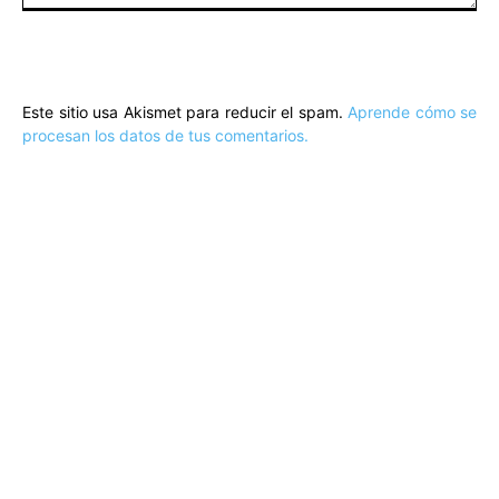
Comentario:
Este sitio usa Akismet para reducir el spam.
Aprende cómo se
procesan los datos de tus comentarios.
ARTÍCULOS POPULARES
​Sus Majestades los Reyes han ofrecido
la tradicional recepción en el Palacio de
Marivent​ a una representación de la
sociedad balear
Los sondeos hablan