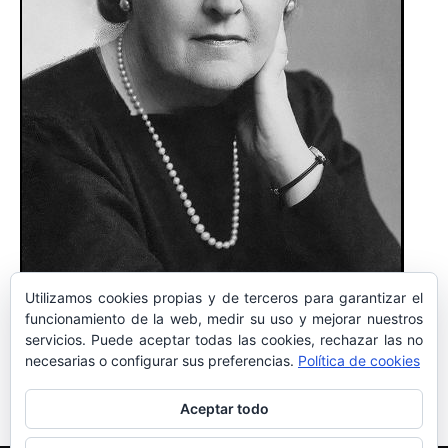
Utilizamos cookies propias y de terceros para garantizar el
LIBROS RECOMENDADOS POR SOCIOS
funcionamiento de la web, medir su uso y mejorar nuestros
AGATHA CHRISTIE, UNA VIDA DE NOVELA
servicios. Puede aceptar todas las cookies, rechazar las no
necesarias o configurar sus preferencias.
Política de cookies
Conde Bevilacqua
-
29 de noviembre de 2023
0
Aceptar todo