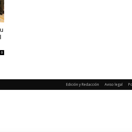
su
l
0
Edición y Redacción
Aviso legal
Po