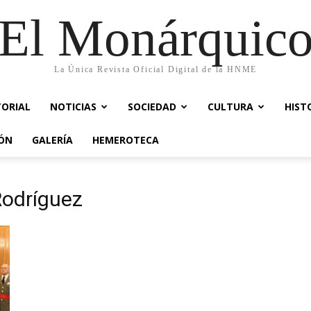
El Monárquic
La Única Revista Oficial Digital de la HNME
TORIAL
NOTICIAS
SOCIEDAD
CULTURA
HIST
IÓN
GALERÍA
HEMEROTECA
Rodríguez