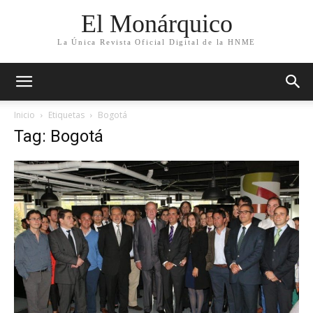
El Monárquico
La Única Revista Oficial Digital de la HNME
Inicio
Etiquetas
Bogotá
Tag: Bogotá