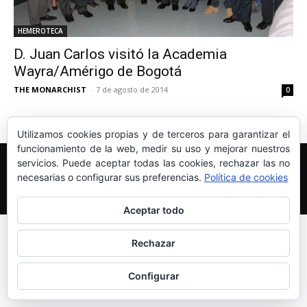
HEMEROTECA
D. Juan Carlos visitó la Academia
Wayra/Amérigo de Bogotá
THE MONARCHIST
-
7 de agosto de 2014
0
Utilizamos cookies propias y de terceros para garantizar el
funcionamiento de la web, medir su uso y mejorar nuestros
Edición y Redacción
Aviso legal
Política de cookies
servicios. Puede aceptar todas las cookies, rechazar las no
Más información sobre las cookies
necesarias o configurar sus preferencias.
Política de cookies
© Newspaper WordPress Theme by TagDiv
Aceptar todo
Rechazar
Configurar