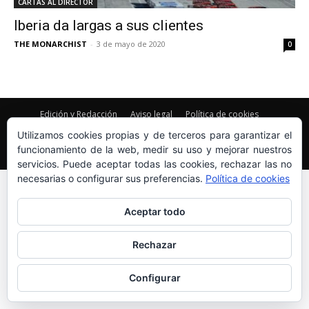
CARTAS AL DIRECTOR
Iberia da largas a sus clientes
THE MONARCHIST
-
3 de mayo de 2020
0
Edición y Redacción
Aviso legal
Política de cookies
Más información sobre las cookies
Utilizamos cookies propias y de terceros para garantizar el
funcionamiento de la web, medir su uso y mejorar nuestros
© Newspaper WordPress Theme by TagDiv
servicios. Puede aceptar todas las cookies, rechazar las no
necesarias o configurar sus preferencias.
Política de cookies
Aceptar todo
Rechazar
Configurar