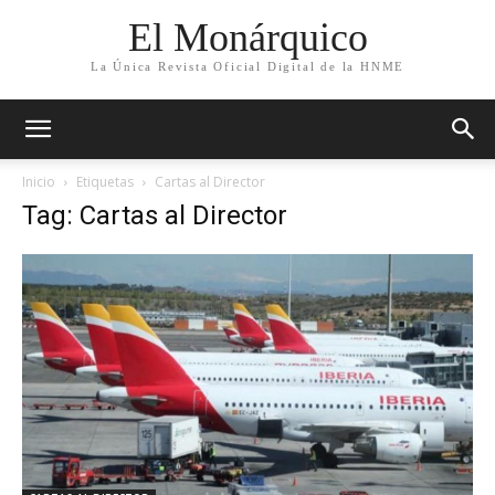
El Monárquico
La Única Revista Oficial Digital de la HNME
Inicio
Etiquetas
Cartas al Director
Tag: Cartas al Director