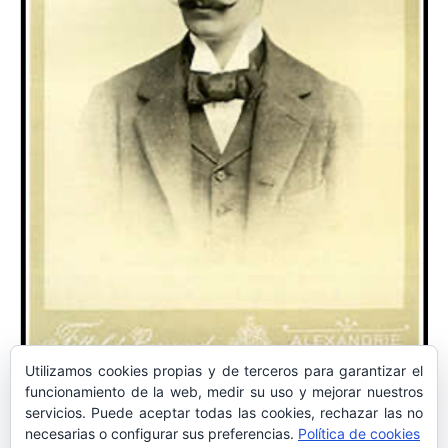
Utilizamos cookies propias y de terceros para garantizar el
CULTURA
funcionamiento de la web, medir su uso y mejorar nuestros
CAVAFIS 160 Y 90 AÑOS
servicios. Puede aceptar todas las cookies, rechazar las no
necesarias o configurar sus preferencias.
Política de cookies
Conde Bevilacqua
-
30 de abril de 2023
0