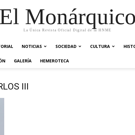
El Monárquic
La Única Revista Oficial Digital de la HNME
TORIAL
NOTICIAS
SOCIEDAD
CULTURA
HIST
IÓN
GALERÍA
HEMEROTECA
LOS III