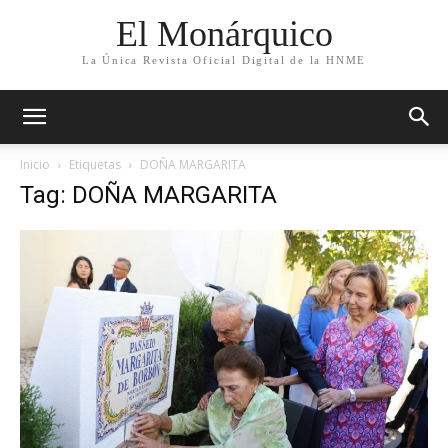
El Monárquico
La Única Revista Oficial Digital de la HNME
Inicio
Etiquetas
DOÑA MARGARITA
Tag: DOÑA MARGARITA