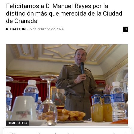
Felicitamos a D. Manuel Reyes por la
distinción más que merecida de la Ciudad
de Granada
REDACCION
-
5 de febrero de 2024
0
HEMEROTECA
La HNME invitada a la conferencia del