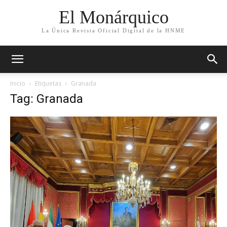
El Monárquico
La Única Revista Oficial Digital de la HNME
Inicio
Etiquetas
Granada
Tag: Granada