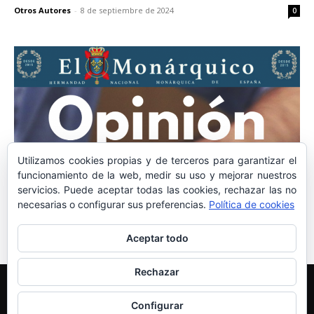
Otros Autores
-
8 de septiembre de 2024
0
Utilizamos cookies propias y de terceros para garantizar el
OPINIÓN
funcionamiento de la web, medir su uso y mejorar nuestros
La política claudicante
servicios. Puede aceptar todas las cookies, rechazar las no
necesarias o configurar sus preferencias.
Política de cookies
Otros Autores
-
11 de agosto de 2024
0
Aceptar todo
Rechazar
Edición y Redacción
Aviso legal
Política de cookies
Más información sobre las cookies
Configurar