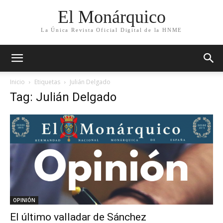
El Monárquico
La Única Revista Oficial Digital de la HNME
Inicio
Etiquetas
Julián Delgado
Tag: Julián Delgado
OPINIÓN
El último valladar de Sánchez