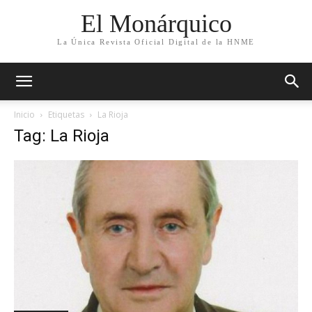
El Monárquico
La Única Revista Oficial Digital de la HNME
Inicio
Etiquetas
La Rioja
Tag: La Rioja