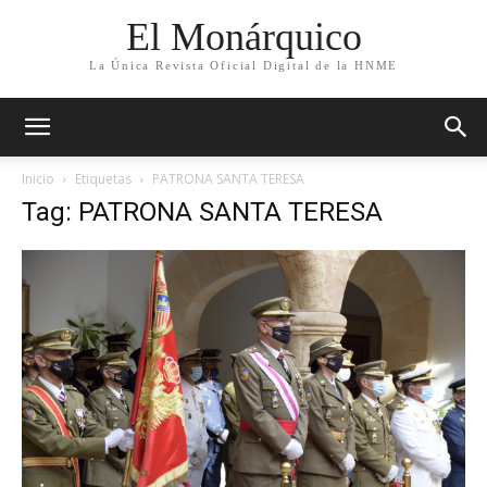
El Monárquico
La Única Revista Oficial Digital de la HNME
Inicio
Etiquetas
PATRONA SANTA TERESA
Tag: PATRONA SANTA TERESA