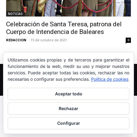
NOTICIAS
Celebración de Santa Teresa, patrona del
Cuerpo de Intendencia de Baleares
REDACCION
-
15 de octubre de 2021
0
Utilizamos cookies propias y de terceros para garantizar el
funcionamiento de la web, medir su uso y mejorar nuestros
Edición y Redacción
Aviso legal
Política de cookies
servicios. Puede aceptar todas las cookies, rechazar las no
Más información sobre las cookies
necesarias o configurar sus preferencias.
Política de cookies
© Newspaper WordPress Theme by TagDiv
Aceptar todo
Rechazar
Configurar