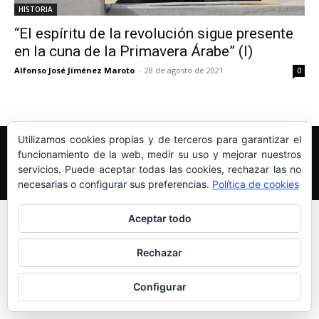
HISTORIA
“El espíritu de la revolución sigue presente
en la cuna de la Primavera Árabe” (I)
Alfonso José Jiménez Maroto
-
28 de agosto de 2021
0
Utilizamos cookies propias y de terceros para garantizar el
Edición y Redacción
Aviso legal
Política de cookies
funcionamiento de la web, medir su uso y mejorar nuestros
Más información sobre las cookies
servicios. Puede aceptar todas las cookies, rechazar las no
© Newspaper WordPress Theme by TagDiv
necesarias o configurar sus preferencias.
Política de cookies
Aceptar todo
Rechazar
Configurar