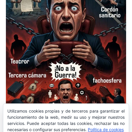
Utilizamos cookies propias y de terceros para garantizar el
OPINIÓN
funcionamiento de la web, medir su uso y mejorar nuestros
Acorralado, libra su última batalla
servicios. Puede aceptar todas las cookies, rechazar las no
necesarias o configurar sus preferencias.
Política de cookies
Otros Autores
-
4 de abril de 2026
0