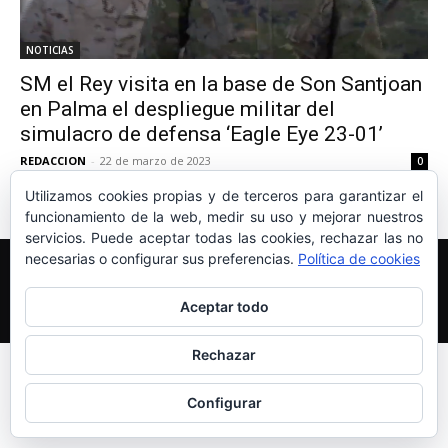
NOTICIAS
SM el Rey visita en la base de Son Santjoan
en Palma el despliegue militar del
simulacro de defensa ‘Eagle Eye 23-01’
REDACCION
-
22 de marzo de 2023
0
Utilizamos cookies propias y de terceros para garantizar el
funcionamiento de la web, medir su uso y mejorar nuestros
servicios. Puede aceptar todas las cookies, rechazar las no
necesarias o configurar sus preferencias.
Política de cookies
Edición y Redacción
Aviso legal
Política de cookies
Más información sobre las cookies
Aceptar todo
© Newspaper WordPress Theme by TagDiv
Rechazar
Configurar