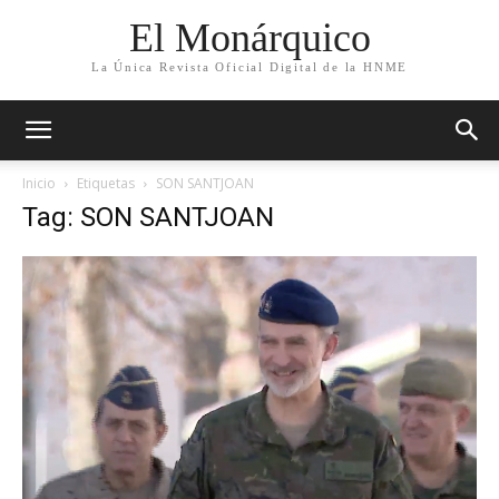
El Monárquico
La Única Revista Oficial Digital de la HNME
Inicio
Etiquetas
SON SANTJOAN
Tag: SON SANTJOAN