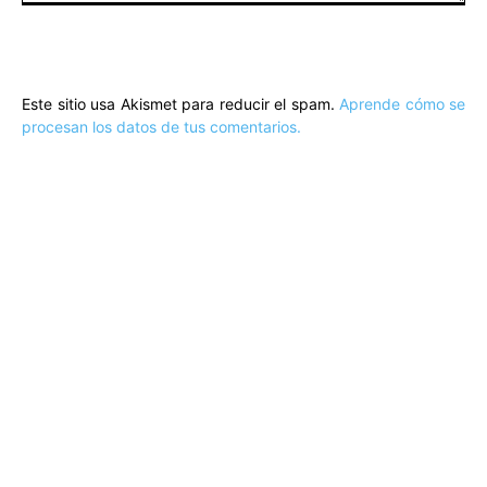
Comentario:
Este sitio usa Akismet para reducir el spam.
Aprende cómo se
procesan los datos de tus comentarios.
ARTÍCULOS POPULARES
​Sus Majestades los Reyes han ofrecido
la tradicional recepción en el Palacio de
Marivent​ a una representación de la
sociedad balear
Los sondeos hablan
ORÁCULO MARGUERITE