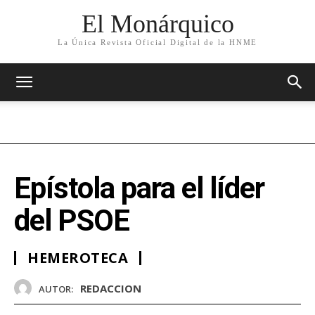
El Monárquico
La Única Revista Oficial Digital de la HNME
​Epístola para el líder
del PSOE
HEMEROTECA
REDACCION
AUTOR: