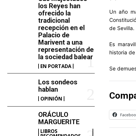
los Reyes han
Un año má
ofrecido la
tradicional
Constituci
recepción en el
de Sevilla.
Palacio de
Marivent​ a una
Es maravi
representación de
historia d
la sociedad balear
EN PORTADA
Se demuest
Los sondeos
hablan
Compa
OPINIÓN
ORÁCULO
Faceboo
MARGUERITE
LIBROS
RECOMENDADOS