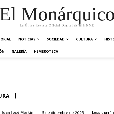
El Monárquic
La Única Revista Oficial Digital de la HNME
TORIAL
NOTICIAS
SOCIEDAD
CULTURA
HIST
IÓN
GALERÍA
HEMEROTECA
URA
Juan José Martín
Less than 1
5 de diciembre de 2025