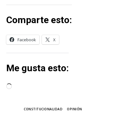
Comparte esto:
Facebook
X
Me gusta esto:
C
a
r
TAGS
CONSTITUCIONALIDAD
OPINIÓN
g
a
n
MÁS LECTURA
d