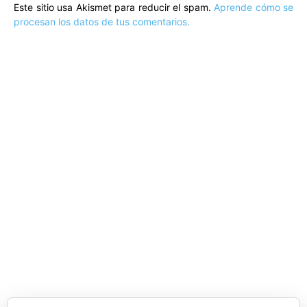
Este sitio usa Akismet para reducir el spam.
Aprende cómo se
procesan los datos de tus comentarios.
ARTÍCULOS POPULARES
​Sus Majestades los Reyes han ofrecido
la tradicional recepción en el Palacio de
Marivent​ a una representación de la
sociedad balear
Los sondeos hablan
ORÁCULO MARGUERITE
GERTRUDE BELL 100 AÑOS