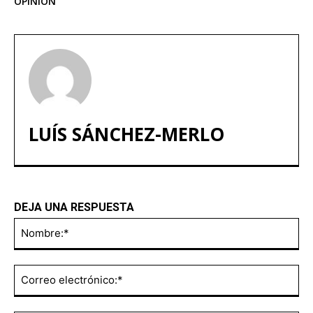
OPINIÓN
LUÍS SÁNCHEZ-MERLO
DEJA UNA RESPUESTA
No
Co
ele