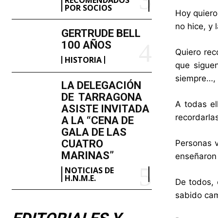
POR SOCIOS
Hoy quiero 
no hice, y
GERTRUDE BELL
100 AÑOS
Quiero rec
HISTORIA
que siguen
siempre…,
LA DELEGACIÓN
DE TARRAGONA
A todas el
ASISTE INVITADA
recordarla
A LA “CENA DE
GALA DE LAS
CUATRO
Personas v
MARINAS”
enseñaron 
NOTICIAS DE
H.N.M.E.
De todos, 
sabido cam