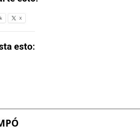
k
X
ta esto:
OMPÓ