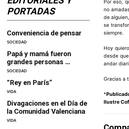
EDITORIALES Y
Por eso, q
PORTADAS
no amadas.
de alguien
se transfo
Conveniencia de pensar
siempre.
SOCIEDAD
Hoy quiero
Papá y mamá fueron
desde que
grandes personas …
andar diari
SOCIEDAD
Gracias a 
“Rey en París”
VIDA
*
Publicad
Ilustre C
Divagaciones en el Día de
la Comunidad Valenciana
VIDA
Compa