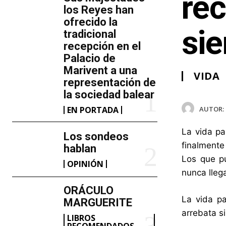
re
los Reyes han
ofrecido la
si
tradicional
recepción en el
Palacio de
Marivent​ a una
VIDA
representación de
la sociedad balear
AUTOR:
EN PORTADA
La vida pa
Los sondeos
finalmente
hablan
Los que pu
OPINIÓN
nunca lleg
ORÁCULO
La vida p
MARGUERITE
arrebata s
LIBROS
RECOMENDADOS