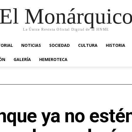
El Monárquic
La Única Revista Oficial Digital de la HNME
TORIAL
NOTICIAS
SOCIEDAD
CULTURA
HISTORIA
IÓN
GALERÍA
HEMEROTECA
que ya no estén